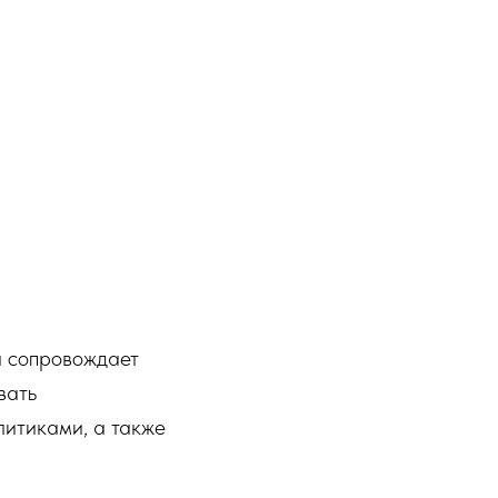
а сопровождает
вать
литиками, а также