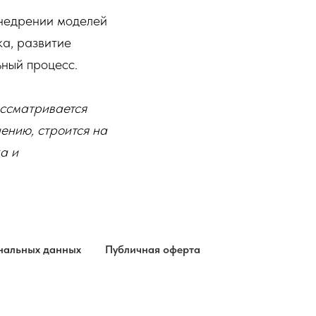
внедрении моделей
а, развитие
ьный процесс.
ассматривается
ению, строится на
а и
нальных данных
Публичная оферта