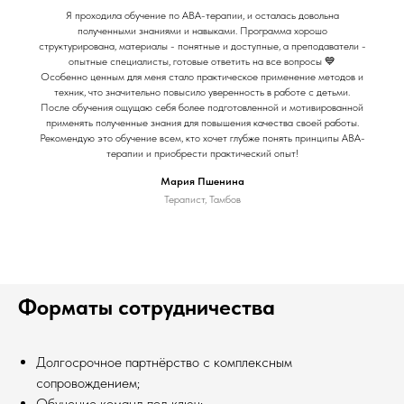
Я проходила обучение по АВА-терапии, и осталась довольна
полученными знаниями и навыками. Программа хорошо
структурирована, материалы - понятные и доступные, а преподаватели -
опытные специалисты, готовые ответить на все вопросы 💙
Особенно ценным для меня стало практическое применение методов и
техник, что значительно повысило уверенность в работе с детьми.
После обучения ощущаю себя более подготовленной и мотивированной
применять полученные знания для повышения качества своей работы.
Рекомендую это обучение всем, кто хочет глубже понять принципы АВА-
терапии и приобрести практический опыт!
Мария Пшенина
Терапист, Тамбов
Форматы сотрудничества
Долгосрочное партнёрство с комплексным
сопровождением;
Обучение команд под ключ;