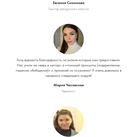
Евгения Симонова
Тьютор ресурсного класса
Хочу выразить благодарность, за знания которые нам предоставили.
Нас учили не «верь в метод», а «понимай принципы (подкрепление,
гашение, обобщение)» и применяй их осознанно! Я очень довольна, в
одидании следующего модуля!
Мария Часовская
Терапист