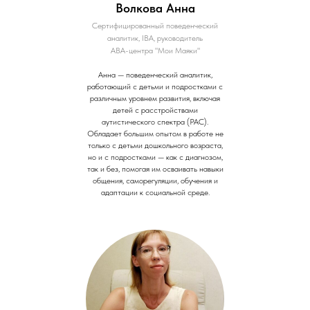
Волкова Анна
Сертифицированный поведенческий
аналитик, IВА, руководитель
АВА-центра "Мои Маяки"
Анна — поведенческий аналитик,
работающий с детьми и подростками с
различным уровнем развития, включая
детей с расстройствами
аутистического спектра (РАС).
Обладает большим опытом в работе не
только с детьми дошкольного возраста,
но и с подростками — как с диагнозом,
так и без, помогая им осваивать навыки
общения, саморегуляции, обучения и
адаптации к социальной среде.