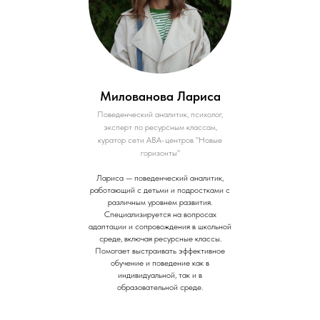
Милованова Лариса
Поведенческий аналитик, психолог,
эксперт по ресурсным классам,
куратор сети АВА-центров "Новые
горизонты"
Лариса — поведенческий аналитик,
работающий с детьми и подростками с
различным уровнем развития.
Специализируется на вопросах
адаптации и сопровождения в школьной
среде, включая ресурсные классы.
Помогает выстраивать эффективное
обучение и поведение как в
индивидуальной, так и в
образовательной среде.