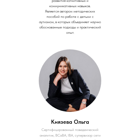
развития когнитивных и
коммуникативных навыков.
Является автором методических
пособий по работе с детьми с
аутизмом, в которых объединяет научно
обоснованные подходы и практический
опыт.
Князева Ольга
Сертифицированный поведенческий
аналитик, ВСаВА, IВА, супервизор сети