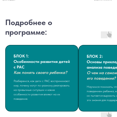
Подробнее о
программе
:
:
БЛОК 1:
БЛОК 2
Особенности развития детей
Основы прикла
с РАС
анализа повед
Как понять своего ребенка?
О чем на самом
его поведение?
Разберемся, как дети с РАС воспринимают
мир, почему могут по-разному реагировать
Научимся понимать, чт
на привычные ситуации и какие
поведением ребенка, к
особенности развития влияют на их
он пытается выразить 
поведение.
эти знания для поддерж