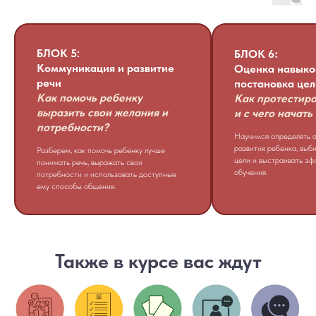
:
БЛОК 5:
БЛОК 6
Коммуникация и развитие
Оценка навыко
речи
постановка це
Как помочь ребенку
Как протестиро
выразить свои желания и
и с чего начать
потребности?
Научимся определять а
развития ребенка, выб
Разберем, как помочь ребенку лучше
цели и выстраивать эф
понимать речь, выражать свои
обучения.
потребности и использовать доступные
ему способы общения.
Также в курсе вас ждут