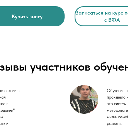
Записаться на курс п
Купить книгу
с ВФА
зывы участников обуче
Tilda
ые лекции с
Обучение п
ная
произвело 
ние в
это систем
едения".
методологи
ем
жизнь семе
ить и
развития.