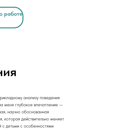
о работе
ния
 Publishing
рикладному анализу поведения
на меня глубокое впечатление —
ная, научно обоснованная
я, которая действительно меняет
й с детьми с особенностями