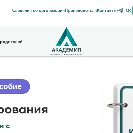
Сведения об организации
Преподаватели
Контакты
 родителей
собие
рования
и с