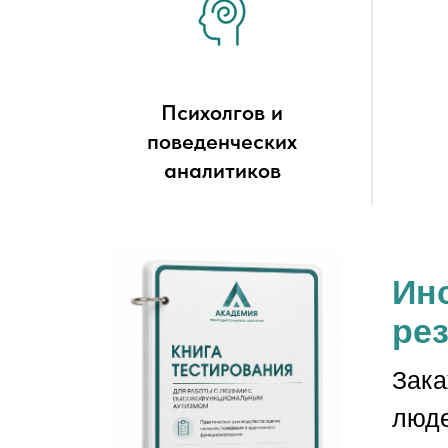
Психолгов и
поведенческих
аналитиков
Инс
ре
Зака
люде