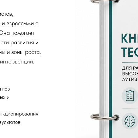
стов,
 и взрослыми с
Она помогает
сти развития и
ны и зоны роста,
интервенции.
нтов
ых и
ункционирования
ультатов