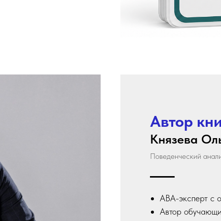
Автор кн
Князева Ол
Поведенческий анали
АВА-эксперт с о
Автор обучающи