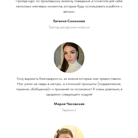
Пройдя курс по прикладному анализу поведения ,я отметила для себя
несколько ключевых моментов, которые буду использовать в работе с
детьми.
Евгения Симонова
Тьютор ресурсного класса
Хочу выразить благодарность, за знания которые нам предоставили.
Нас учили не «верь в метод», а «понимай принципы (подкрепление,
гашение, обобщение)» и применяй их осознанно! Я очень довольна, в
одидании следующего модуля!
Мария Часовская
Терапист