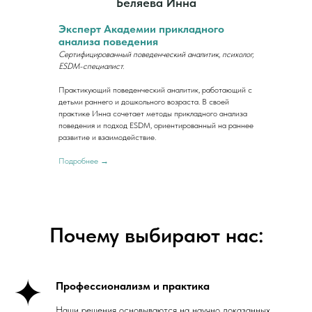
Беляева Инна
Эксперт Академии прикладного
анализа поведения
Сертифицированный поведенческий аналитик, психолог,
ESDM-специалист.
Практикующий поведенческий аналитик, работающий с
детьми раннего и дошкольного возраста. В своей
практике Инна сочетает методы прикладного анализа
поведения и подход ESDM, ориентированный на раннее
развитие и взаимодействие.
Подробнее →
Почему выбирают нас:
Профессионализм и практика
Наши решения основываются на научно доказанных