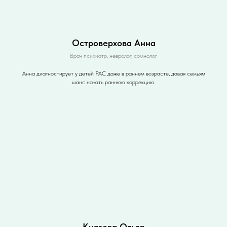
Островерхова Анна
Врач психиатр, невролог, сомнолог
Анна диагностирует у детей РАС даже в раннем возрасте, давая семьям
шанс начать раннюю коррекцию.
Князева Ольга