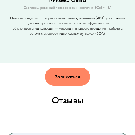
Сертифицированный поведенческий аналитик, ВСаВА, IВА
Ольга — специалист по прикладному анализу поведения (ABA), работающий
с детьми с различным уровнем развития и функционала.
Её ключевая специализация — коррекция пищевого поведения и работа с
детьми с высокофункциональным аутизмом (ВФА).
Записаться
Отзывы