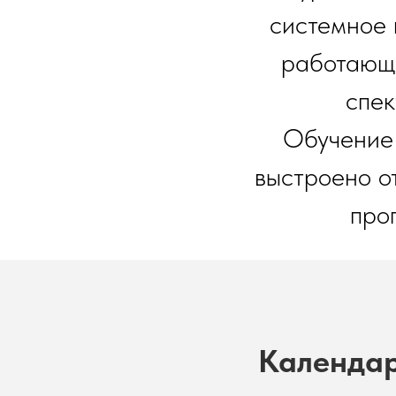
системное 
работающи
спек
Обучение 
выстроено о
про
Календар