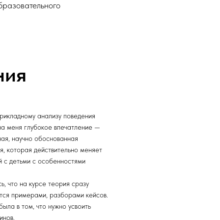
бразовательного
ния
рикладному анализу поведения
на меня глубокое впечатление —
ная, научно обоснованная
я, которая действительно меняет
й с детьми с особенностями
, что на курсе теория сразу
тся примерами, разборами кейсов.
ыла в том, что нужно усвоить
инов.