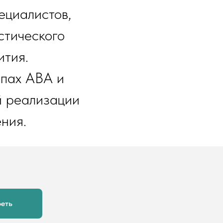
ециалистов,
стического
ития.
ипах ABA и
й реализации
ния.
еть