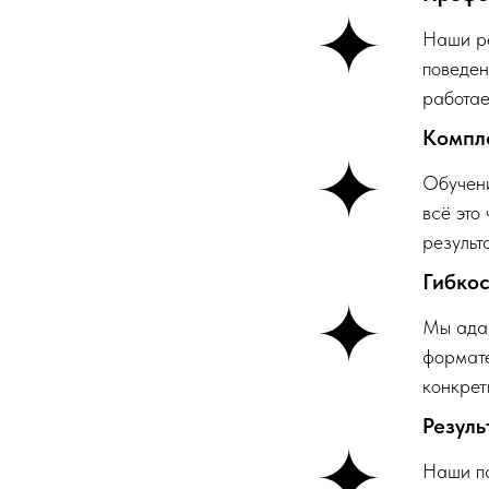
Наши ре
поведен
работае
Компл
Обучени
всё это
результ
Гибкос
Мы адап
формате
конкрет
Резуль
Наши па