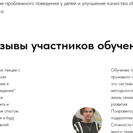
е проблемного поведения у детей и улучшение качества о
а.
зывы участников обуче
ые лекции с
Обучение п
ная
произвело 
ние в
это систем
едения".
методологи
ем
жизнь семе
ить и
развития.
ым опытом.
Понравилось
я и буду
подкрепляе
своей
Сложность б
много терм