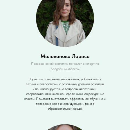
Милованова Лариса
Поведенческий аналитик, психолог, эксперт по
ресурсным классам
Лариса — поведенческий аналитик, работающий с
детьми и подростками с различным уровнем развития.
Специализируется на вопросах адаптации и
сопровождения в школьной среде, включая ресурсные
классы. Помогает выстраивать эффективное обучение и
поведение как в индивидуальной, так и в
образовательной среде.