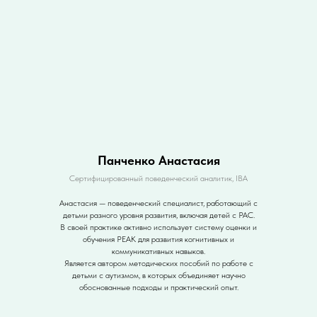
Панченко Анастасия
Сертифицированный поведенческий аналитик, IВА
Анастасия — поведенческий специалист, работающий с
детьми разного уровня развития, включая детей с РАС.
В своей практике активно использует систему оценки и
обучения PEAK для развития когнитивных и
коммуникативных навыков.
Является автором методических пособий по работе с
детьми с аутизмом, в которых объединяет научно
обоснованные подходы и практический опыт.