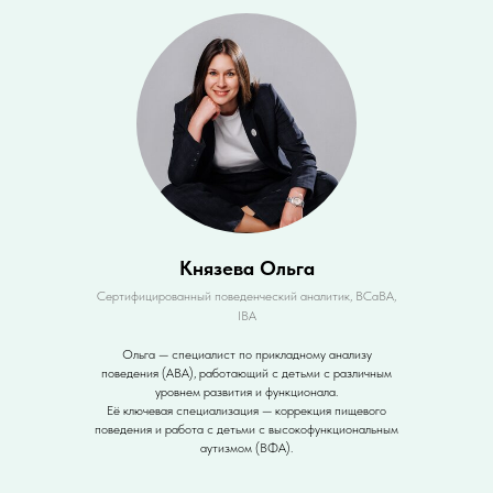
Князева Ольга
Сертифицированный поведенческий аналитик, ВСаВА,
IВА
Ольга — специалист по прикладному анализу
поведения (ABA), работающий с детьми с различным
уровнем развития и функционала.
Её ключевая специализация — коррекция пищевого
поведения и работа с детьми с высокофункциональным
аутизмом (ВФА).