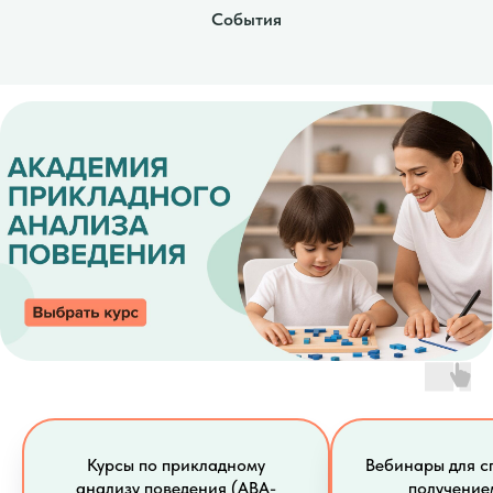
События
Курсы по прикладному
Вебинары для с
анализу поведения (ABA-
получение