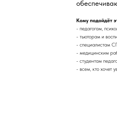
обеспечиваю
Кому подойдёт эт
- педагогам, псих
- тьюторам и восп
- специалистам С
- медицинским ра
- студентам педаг
- всем, кто хочет