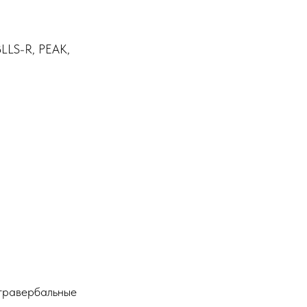
BLLS-R, PEAK,
нтравербальные