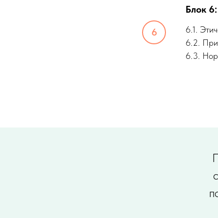
Блок 6
6.1. Эти
6.2. Пр
6.3. Нор
П
п