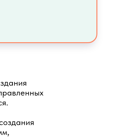
оздания
аправленных
ся.
 создания
мм,