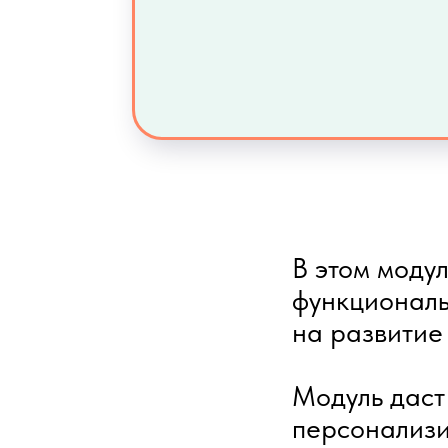
В этом моду
фу
нкциональ
на р
азвитие
Модуль даст
персонализи