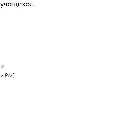
учащихся.
ий
 и РАС