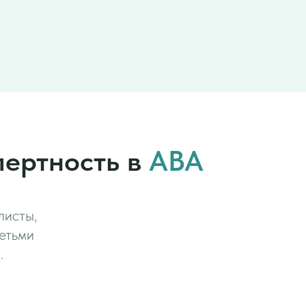
пертность в
АВА
листы,
етьми
.